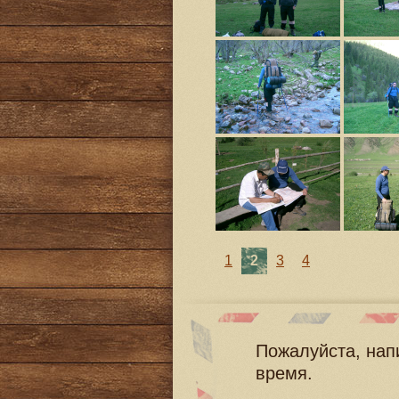
1
2
3
4
Пожалуйста, нап
время.