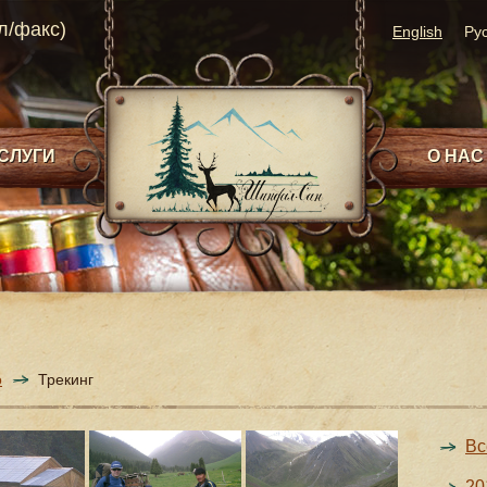
ел/факс)
English
Ру
СЛУГИ
О НАС
о
Трекинг
Вс
20