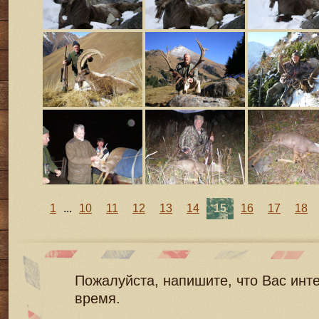
1
...
10
11
12
13
14
15
16
17
18
Пожалуйста, напишите, что Вас инт
время.